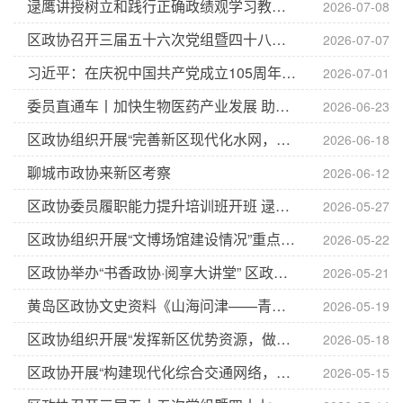
逯鹰讲授树立和践行正确政绩观学习教育专题党课
2026-07-08
区政协召开三届五十六次党组暨四十八次主席会议 逯鹰主席主持会议并讲话
2026-07-07
习近平：在庆祝中国共产党成立105周年大会上的讲话
2026-07-01
委员直通车丨加快生物医药产业发展 助力建设”中国康湾”引领区
2026-06-23
区政协组织开展“完善新区现代化水网，优化淡水资源统筹调配”重点视察
2026-06-18
聊城市政协来新区考察
2026-06-12
区政协委员履职能力提升培训班开班 逯鹰出席开班仪式并作动员讲话
2026-05-27
区政协组织开展“文博场馆建设情况”重点视察
2026-05-22
区政协举办“书香政协·阅享大讲堂” 区政协主席逯鹰参加活动
2026-05-21
黄岛区政协文史资料《山海问津——青岛西海岸记忆》正式出版
2026-05-19
区政协组织开展“发挥新区优势资源，做大做强网络微短剧产业”重点调研
2026-05-18
区政协开展“构建现代化综合交通网络，赋能新区高质量发展”重点调研
2026-05-15