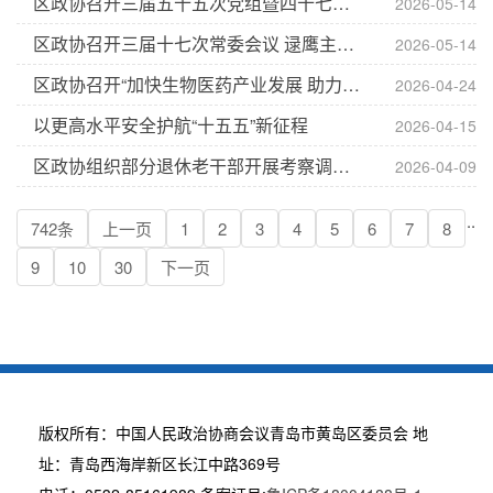
区政协召开三届五十五次党组暨四十七次主席会议 逯鹰主席主持会议并讲话
2026-05-14
区政协召开三届十七次常委会议 逯鹰主席出席并讲话
2026-05-14
区政协召开“加快生物医药产业发展 助力建设‘中国康湾’引领区”季度协商座谈会 逯鹰主席出席并讲话
2026-04-24
以更高水平安全护航“十五五”新征程
2026-04-15
区政协组织部分退休老干部开展考察调研 逯鹰主席陪同
2026-04-09
..
742条
上一页
1
2
3
4
5
6
7
8
9
10
30
下一页
版权所有：中国人民政治协商会议青岛市黄岛区委员会 地
址：青岛西海岸新区长江中路369号