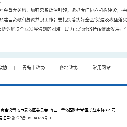
。
社会重大关切，加强思想政治引领，紧抓专门协商机构建设，持
好建言资政和凝聚共识工作；要扎实落实好全区“党建及攻坚落实
收集协调解决企业发展遇到的困难，助力民营经济持续健康发展，
政协
|
青岛市政协
|
各地政协 |
常用网站 |
商会议青岛市黄岛区委员会 地址：青岛西海岸新区长江中路369号
备案证号:
鲁ICP备18004188号-1